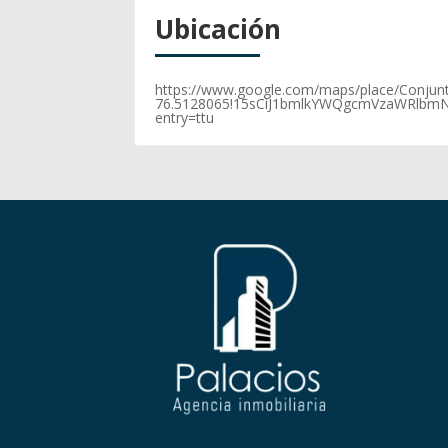
Ubicación
https://www.google.com/maps/place/Conjun
76.5128065!15sCiJ1bmlkYWQgcmVzaWRlbm
entry=ttu