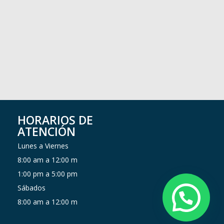
0!1m2!2m1!1sunidad+residencial+acuarela+I+cali!3m6!1s0x8e30a195
QA!16s%2Fg%2F11rwlyz3dq?
HORARIOS DE
ATENCIÓN
Lunes a Viernes
8:00 am a 12:00 m
1:00 pm a 5:00 pm
Sábados
8:00 am a 12:00 m