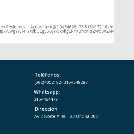
to+Residencial+Acuarela+I/@3.3454628,-76.5150872,18z/data=!4m1
NpYWwgYWN1YXJlbGEgSSBjYWxpkgERYXBhcnRtZW50X2NvbXBsZXjgA
Teléfonos:
(602)
4052182-
3154348287
Whatsapp:
3154464479
Dirección:
Av 2 Norte # 49 – 23 Oficina 202