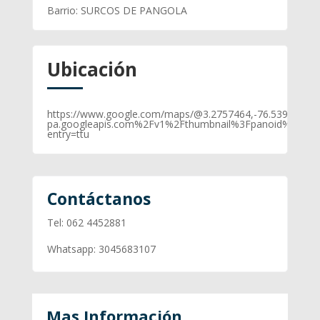
Barrio
:
SURCOS DE PANGOLA
Ubicación
https://www.google.com/maps/@3.2757464,-76.5391607,3
pa.googleapis.com%2Fv1%2Fthumbnail%3Fpanoid%3D75
entry=ttu
Contáctanos
Tel: 062 4452881
Whatsapp: 3045683107
Mas Información